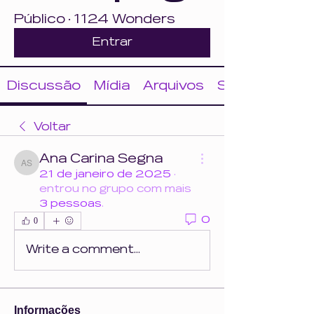
Público
·
1124 Wonders
Entrar
Discussão
Mídia
Arquivos
Sobre
Voltar
Ana Carina Segna
Ana Carina Segna
21 de janeiro de 2025
·
entrou no grupo com mais
3 pessoas
.
0
0
Write a comment...
Informações