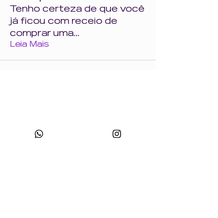
Tenho certeza de que você
já ficou com receio de
comprar uma
...
Leia Mais
CNPJ:
49.693.383
/0001-10
Razão Social: WONDER SIZE COMPANY E CONFECÇÕES LTDA
Nome Fantasia: WONDERSIZE
Endereço:
Rua sf 024, número 44
Bairro: S
teffen CEP:
88355-152
, Itajaí, SC.
sac@wondersize.com.br