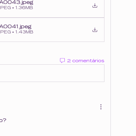
WA0043
.jpeg
JPEG • 1.36MB
WA0041
.jpeg
JPEG • 1.43MB
2 comentários
so?