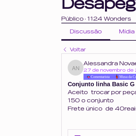
Desapeg
Público
·
1124 Wonders
Discussão
Mídia
Voltar
Alessandra Nova
Alessandra Novaes
27 de novembro de
Comentarista
Musa da C
Conjunto linha Basic 
Aceito  trocar por peç
150 o conjunto 
Frete único  de 40reai