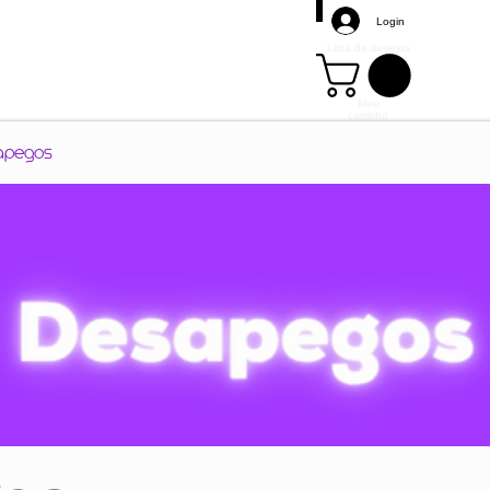
Login
Lista de desejos
Meu
carrinho
Mais
apegos