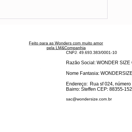
Feito para as Wonders c
om muito amor
pela LM&Companhia
CNPJ: 49.693.383/0001-10
Razão Social: WONDER SI
Nome Fantasia: WONDERSIZ
Endereço:
Rua sf 024, número
Bairro: S
teffen CEP: 88355-152, 
sac@wondersize.com.br