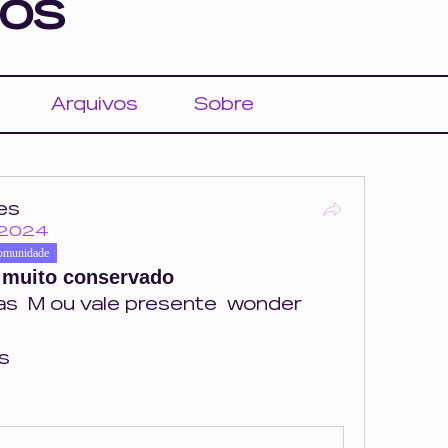
os
Arquivos
Sobre
es
 2024
omunidade
G muito conservado
as  M ou vale presente  wonder 
s