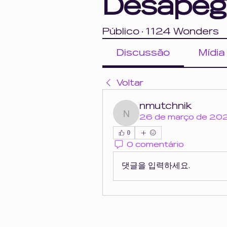
Desapeg
Público
·
1124 Wonders
Discussão
Mídia
Voltar
nmutchnik
nmutchnik
26 de março de 20
0
0 comentário
댓글을 입력하세요.