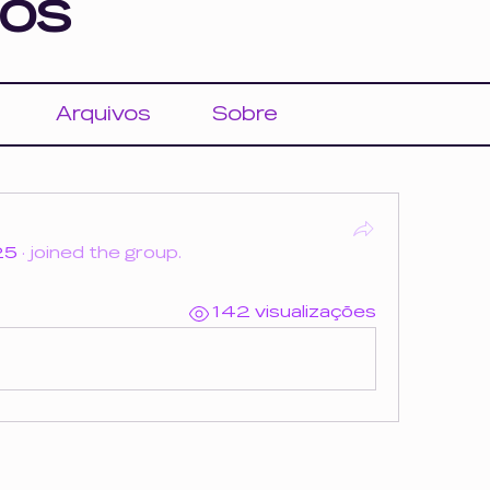
os
Arquivos
Sobre
25
·
joined the group.
142 visualizações