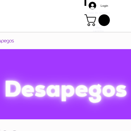
Login
Lista de desejos
Meu
carrinho
Mais
apegos