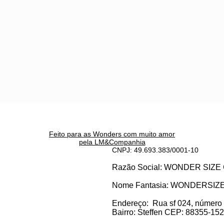
Feito para as Wonders c
om muito amor
pela LM&Companhia
CNPJ: 49.693.383/0001-10
Razão Social: WONDER SI
Nome Fantasia: WONDERSIZ
Endereço:
Rua sf 024, número
Bairro: S
teffen CEP: 88355-152, 