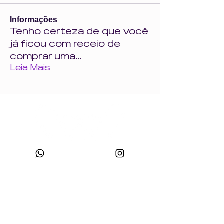
Informações
Tenho certeza de que você
já ficou com receio de
comprar uma
...
Leia Mais
CNPJ:
49.693.383
/0001-10
Razão Social: WONDER SIZE COMPANY E CONFECÇÕES LTDA
Nome Fantasia: WONDERSIZE