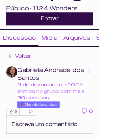
Público
·
1124 Wonders
Entrar
Discussão
Mídia
Arquivos
Sobre
Voltar
Gabriela Andrade dos
Santos
9 de dezembro de 2024
·
entrou no grupo com mais
30 pessoas
.
Musa da Comunidade
0
0
Escreva um comentário