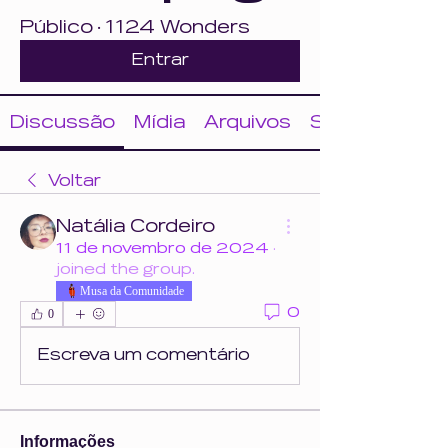
Público
·
1124 Wonders
Entrar
Discussão
Mídia
Arquivos
Sobre
Voltar
Natália Cordeiro
11 de novembro de 2024
·
joined the group.
Musa da Comunidade
0
0
Escreva um comentário
Informações