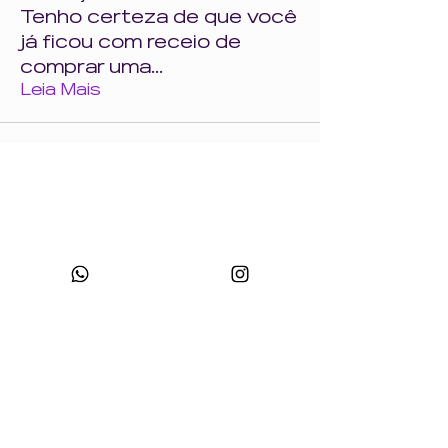
Tenho certeza de que você
já ficou com receio de
comprar uma
...
Leia Mais
CNPJ:
49.693.383
/0001-10
Razão Social: WONDER SIZE COMPANY E CONFECÇÕES LTDA
Nome Fantasia: WONDERSIZE
Endereço:
Rua sf 024, número 44
Bairro: S
teffen CEP:
88355-152
, Itajaí, SC.
sac@wondersize.com.br