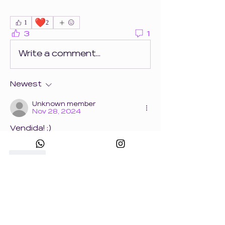
❤️
1
2
3
1
Write a comment...
Newest
Unknown member
Nov 28, 2024
Vendida! ;)
Like
Informações
Tenho certeza de que você
já ficou com receio de
comprar uma
...