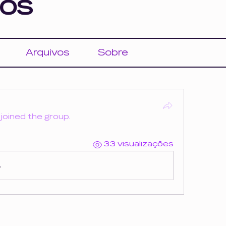
os
Arquivos
Sobre
·
joined the group.
33 visualizações
.