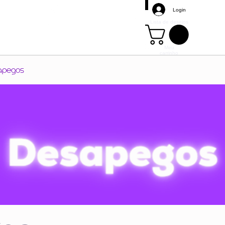
Login
Lista de desejos
Meu
carrinho
Mais
apegos