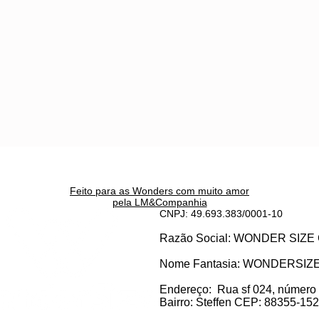
Feito para as Wonders c
om muito amor
pela LM&Companhia
CNPJ: 49.693.383/0001-10
Razão Social: WONDER SI
Nome Fantasia: WONDERSIZ
Endereço:
Rua sf 024, número
Bairro: S
teffen CEP: 88355-152, 