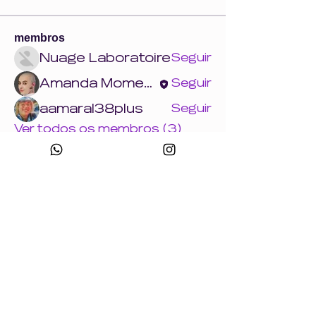
membros
Nuage Laboratoire
Seguir
Amanda Momente - CEO Wonder
Seguir
aamaral38plus
Seguir
Ver todos os membros (3)
CNPJ:
49.693.383
/0001-10