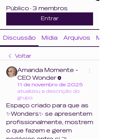
Público
·
3 membros
Entrar
Discussão
Mídia
Arquivos
Membros
Voltar
Amanda Momente -
CEO Wonder
11 de novembro de 2025
·
atualizou a descrição do
grupo.
Espaço criado para que as 
✨Wonders✨ se apresentem 
profissionalmente, mostrem 
o que fazem e gerem 