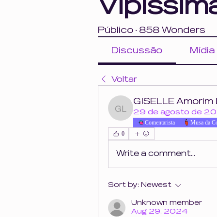
Vipíssim
Público
·
858 Wonders
Discussão
Mídia
Voltar
GISELLE Amorim
GISELLE Amorim LOPES
29 de agosto de 2
Comentarista
Musa da C
0
Write a comment...
Sort by:
Newest
Unknown member
Aug 29, 2024