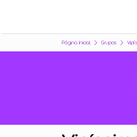
Página Inicial
Grupos
Vipí