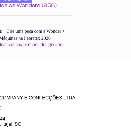
dos os Wonders (858)
s
er. | 'Crie uma peça com a Wonder +
Máquinas na Febratex 2026'
dos os eventos do grupo
ZE COMPANY E CONFECÇÕES LTDA
E
 44
Itajaí, SC.