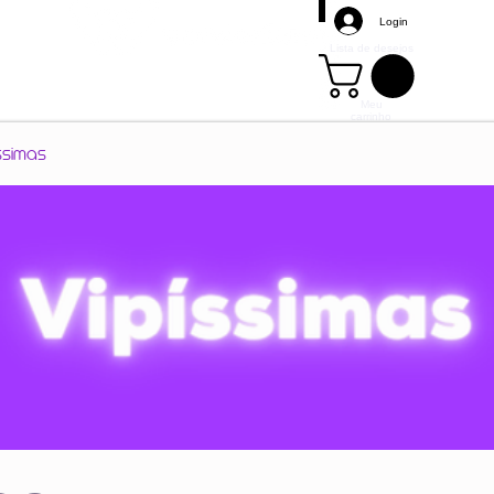
Login
Lista de desejos
Meu
carrinho
Mais
ssimas