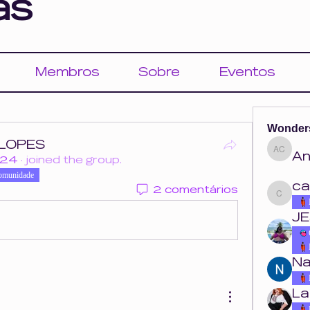
as
Membros
Sobre
Eventos
Wonder
 LOPES
An
Ana Cou
024
·
joined the group.
omunidade
ca
2 comentários
carolina.o
JE
Na
La