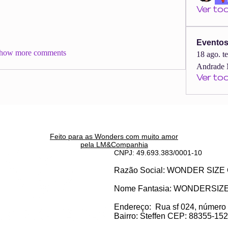
Ver to
Evento
how more comments
18 ago. t
Andrade 
Ver to
Feito para as Wonders c
om muito amor
pela LM&Companhia
CNPJ: 49.693.383/0001-10
Razão Social: WONDER SI
Nome Fantasia: WONDERSIZ
Endereço:
Rua sf 024, número
Bairro: S
teffen CEP: 88355-152, 