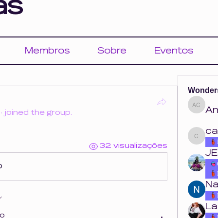
as
Membros
Sobre
Eventos
Wonder
An
Ana Cou
·
joined the group.
ca
carolina.o
32 visualizações
JE
o
Na
La
do