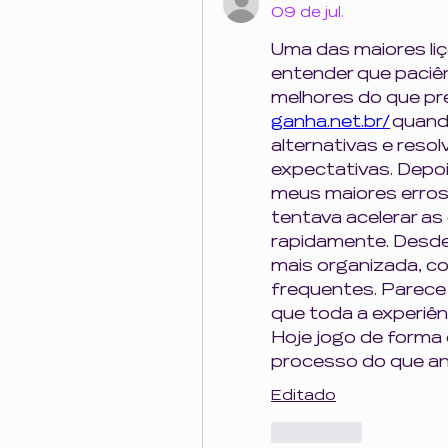
09 de jul.
Uma das maiores liçõ
entender que paciên
melhores do que pr
ganha.net.br/
 quan
alternativas e resol
expectativas. Depo
meus maiores erros
tentava acelerar as
rapidamente. Desde 
mais organizada, co
frequentes. Parec
que toda a experiênc
Hoje jogo de forma 
processo do que a
Editado
Curtir