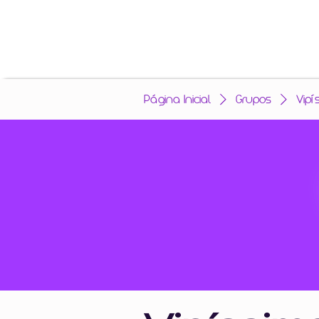
Página Inicial
Grupos
Vipí