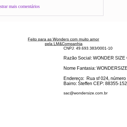
trar mais comentários
Feito para as Wonders c
om muito amor
pela LM&Companhia
CNPJ: 49.693.383/0001-10
Razão Social: WONDER SI
Nome Fantasia: WONDERSIZ
Endereço:
Rua sf 024, número
Bairro: S
teffen CEP: 88355-152, 
sac@wondersize.com.br