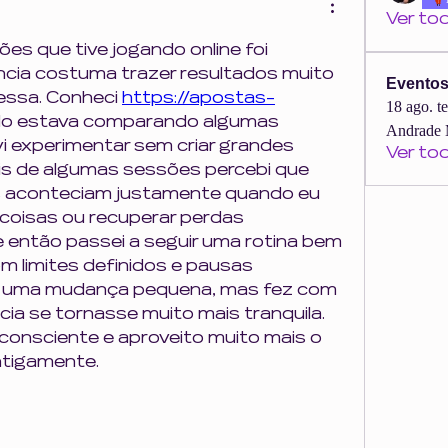
Ver to
es que tive jogando online foi 
cia costuma trazer resultados muito 
Evento
essa. Conheci 
https://apostas-
18 ago. t
do estava comparando algumas 
Andrade 
vi experimentar sem criar grandes 
Ver to
is de algumas sessões percebi que 
 aconteciam justamente quando eu 
 coisas ou recuperar perdas 
então passei a seguir uma rotina bem 
m limites definidos e pausas 
e uma mudança pequena, mas fez com 
ia se tornasse muito mais tranquila. 
consciente e aproveito muito mais o 
ntigamente.