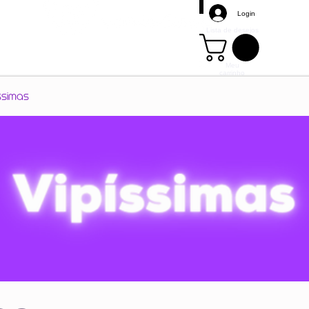
Login
Lista de desejos
Meu
carrinho
Mais
ssimas