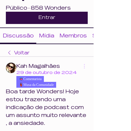
Público
·
858 Wonders
Entrar
Discussão
Mídia
Membros
Sobre
Voltar
Kah Magalhães
29 de outubro de 2024
Comentarista
Musa da Comunidade
Boa tarde Wonders! Hoje 
estou trazendo uma 
indicação de podcast com 
um assunto muito relevante 
, a ansiedade.