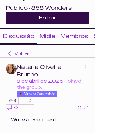
Público
·
858 Wonders
Entrar
Discussão
Mídia
Membros
Sobre
Voltar
Natana Oliveira
Brunno
8 de abril de 2025
·
joined
the group.
Musa da Comunidade
0
0
71
Write a comment...