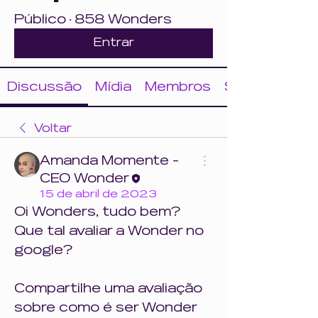
Público
·
858 Wonders
Entrar
Discussão
Mídia
Membros
Sobre
Voltar
Amanda Momente -
CEO Wonder
15 de abril de 2023
Oi Wonders, tudo bem?
Que tal avaliar a Wonder no 
google? 
Compartilhe uma avaliação 
sobre como é ser Wonder 