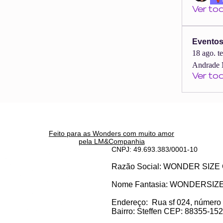
Ver to
Evento
18 ago. t
Andrade 
Ver to
Feito para as Wonders c
om muito amor
pela LM&Companhia
CNPJ: 49.693.383/0001-10
Razão Social: WONDER SI
Nome Fantasia: WONDERSIZ
Endereço:
Rua sf 024, número
Bairro: S
teffen CEP: 88355-152, 