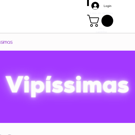
Login
Lista de desejos
Meu
carrinho
Mais
ssimas