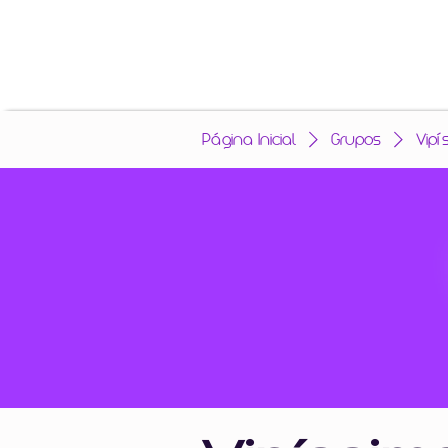
Página Inicial
Grupos
Vipí