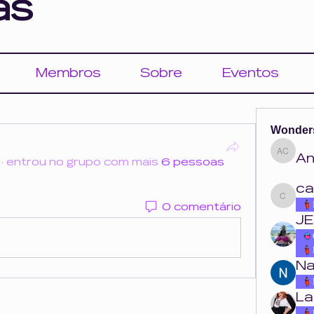
as
Membros
Sobre
Eventos
Wonder
An
Ana Cou
·
entrou no grupo com mais
6 pessoas
ca
carolina.o
0 comentário
JE
Na
La