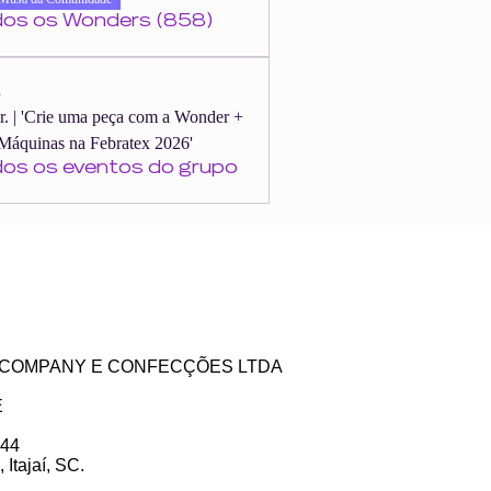
dos os Wonders (858)
s
er. | 'Crie uma peça com a Wonder +
Máquinas na Febratex 2026'
dos os eventos do grupo
ZE COMPANY E CONFECÇÕES LTDA
E
 44
Itajaí, SC.