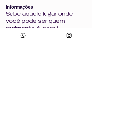
Informações
Sabe aquele lugar onde
você pode ser quem
realmente é, sem j
...
Leia Mais
Wonders
Ana Coura
Seguir
Ana Coura
carolina.ofelten
Seguir
carolina.ofelten
Musa da Comunidade
JESSICA DE LIMA
Seguir
Comentarista
Musa da Comunidade
Natalia Drigo
Seguir
Musa da Comunidade
Laís Pavani
Seguir
Musa da Comunidade