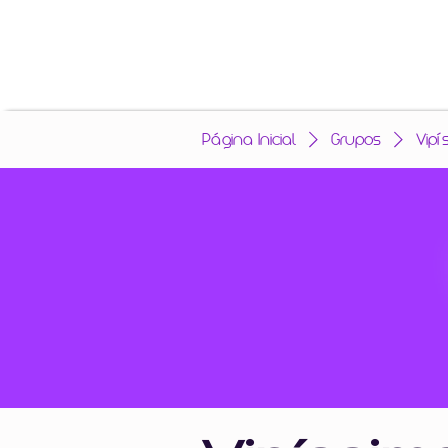
Página Inicial
Grupos
Vipí