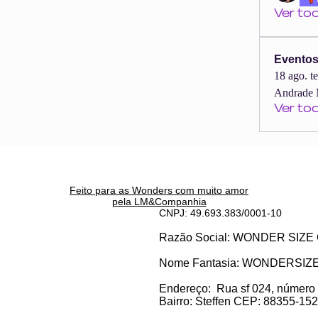
Ver to
Evento
18 ago. t
Andrade 
Ver to
Feito para as Wonders c
om muito amor
pela LM&Companhia
CNPJ: 49.693.383/0001-10
Razão Social: WONDER SI
Nome Fantasia: WONDERSIZ
Endereço:
Rua sf 024, número
Bairro: S
teffen CEP: 88355-152, 