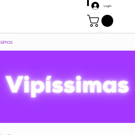
Login
Lista de desejos
Meu
carrinho
Mais
ssimas