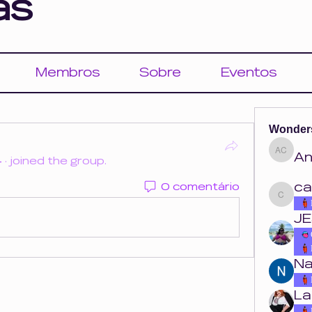
as
Membros
Sobre
Eventos
Wonder
An
Ana Cou
4
·
joined the group.
ca
0 comentário
carolina.o
JE
Na
La