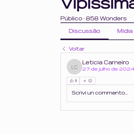
Vipíssim
Público
·
858 Wonders
Discussão
Mídia
Voltar
Leticia Carneiro
Leticia Carneiro
27 de julho de 202
0
Scrivi un commento...