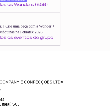
dos os Wonders (858)
s
er. | 'Crie uma peça com a Wonder +
Máquinas na Febratex 2026'
dos os eventos do grupo
ZE COMPANY E CONFECÇÕES LTDA
E
 44
Itajaí, SC.