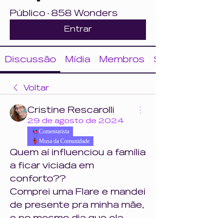
Público
·
858 Wonders
Entrar
Discussão
Mídia
Membros
Sobre
Voltar
Cristine Rescarolli
29 de agosto de 2024
Comentarista
Musa da Comunidade
Quem aí influenciou a família 
a ficar viciada em 
conforto??
Comprei uma Flare e mandei 
de presente pra minha mãe, 