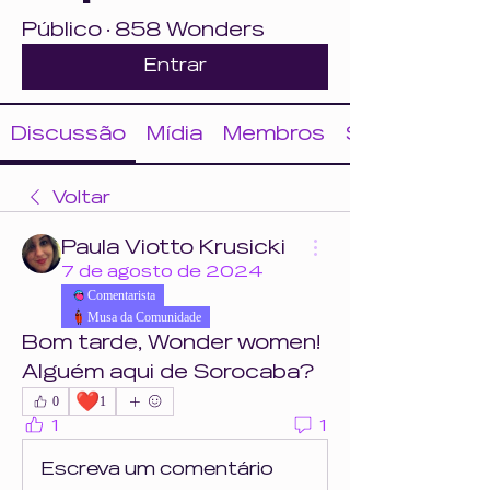
Público
·
858 Wonders
Entrar
Discussão
Mídia
Membros
Sobre
Voltar
Paula Viotto Krusicki
7 de agosto de 2024
Comentarista
Musa da Comunidade
Bom tarde, Wonder women!
Alguém aqui de Sorocaba?
❤️
0
1
1
1
Escreva um comentário