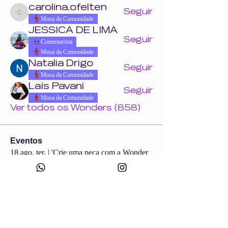
carolina.ofelten
Seguir
carolina.ofelten
Musa da Comunidade
JESSICA DE LIMA
Seguir
Comentarista
Musa da Comunidade
Natalia Drigo
Seguir
Musa da Comunidade
Laís Pavani
Seguir
Musa da Comunidade
Ver todos os Wonders (858)
Eventos
18 ago. ter. | 'Crie uma peça com a Wonder
+ Andrade Máquinas na Febratex 2026'
Ver todos os eventos do grupo