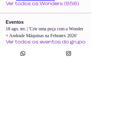
Ver todos os Wonders (858)
Eventos
18 ago. ter. | 'Crie uma peça com a Wonder
+ Andrade Máquinas na Febratex 2026'
Ver todos os eventos do grupo
CNPJ:
49.693.383
/0001-10
Razão Social: WONDER SIZE COMPANY E CONFECÇÕES LTDA