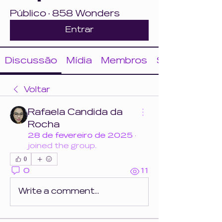
Público
·
858 Wonders
Entrar
Discussão
Mídia
Membros
Sobre
Voltar
Rafaela Candida da
Rocha
28 de fevereiro de 2025
·
joined the group.
0
0
11
Write a comment...