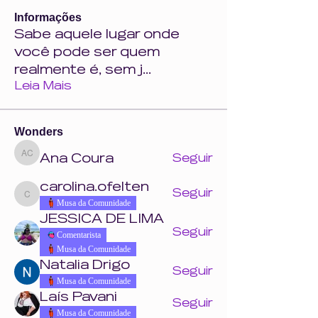
Informações
Sabe aquele lugar onde
você pode ser quem
realmente é, sem j
...
Leia Mais
Wonders
Ana Coura
Seguir
Ana Coura
carolina.ofelten
Seguir
carolina.ofelten
Musa da Comunidade
JESSICA DE LIMA
Seguir
Comentarista
Musa da Comunidade
Natalia Drigo
Seguir
Musa da Comunidade
Laís Pavani
Seguir
Musa da Comunidade