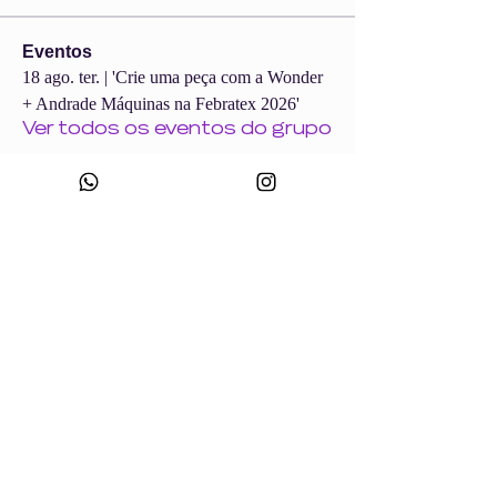
Eventos
18 ago. ter. | 'Crie uma peça com a Wonder
+ Andrade Máquinas na Febratex 2026'
Ver todos os eventos do grupo
CNPJ:
49.693.383
/0001-10
Razão Social: WONDER SIZE COMPANY E CONFECÇÕES LTDA
Nome Fantasia: WONDERSIZE
Endereço:
Rua sf 024, número 44