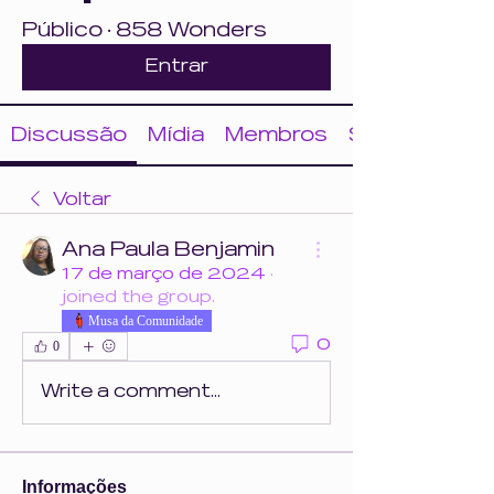
Público
·
858 Wonders
Entrar
Discussão
Mídia
Membros
Sobre
Voltar
Ana Paula Benjamin
17 de março de 2024
·
joined the group.
Musa da Comunidade
0
0
Write a comment...
Informações