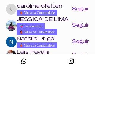
carolina.ofelten
Seguir
carolina.ofelten
Musa da Comunidade
JESSICA DE LIMA
Seguir
Comentarista
Musa da Comunidade
Natalia Drigo
Seguir
Musa da Comunidade
Laís Pavani
Seguir
Musa da Comunidade
Ver todos os Wonders (858)
Eventos
18 ago. ter. | 'Crie uma peça com a Wonder
+ Andrade Máquinas na Febratex 2026'
Ver todos os eventos do grupo