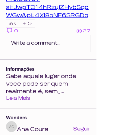
si=JwpTO14hRzujZHybSqp
WGw&pi=4Xl8bNF6SRGDq
0
0
27
Write a comment...
Informações
Sabe aquele lugar onde
você pode ser quem
realmente é, sem j
...
Leia Mais
Wonders
Ana Coura
Seguir
Ana Coura