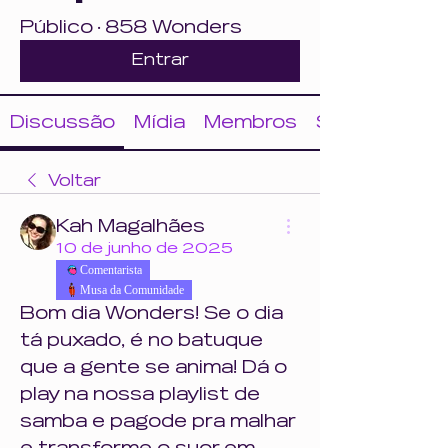
Público
·
858 Wonders
Entrar
Discussão
Mídia
Membros
Sobre
Voltar
Kah Magalhães
10 de junho de 2025
Comentarista
Musa da Comunidade
Bom dia Wonders! Se o dia 
tá puxado, é no batuque 
que a gente se anima! Dá o 
play na nossa playlist de 
samba e pagode pra malhar 