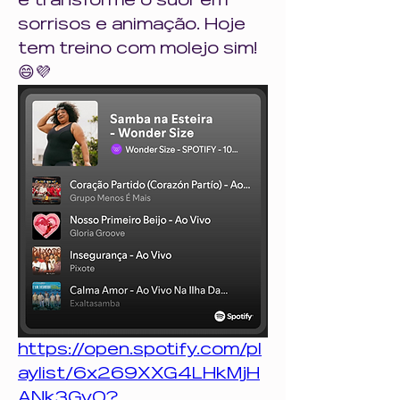
e transforme o suor em 
sorrisos e animação. Hoje 
tem treino com molejo sim! 
😄💜
https://open.spotify.com/pl
aylist/6x269XXG4LHkMjH
ANk3Gv0?