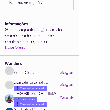
Ваш комментарий...
Informações
Sabe aquele lugar onde
você pode ser quem
realmente é, sem j
...
Leia Mais
Wonders
Ana Coura
Seguir
Ana Coura
carolina.ofelten
Seguir
carolina.ofelten
Musa da Comunidade
JESSICA DE LIMA
Seguir
Comentarista
Musa da Comunidade
Natalia Drigo