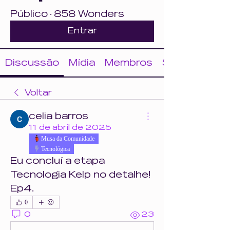
Público
·
858 Wonders
Entrar
Discussão
Mídia
Membros
Sobre
Voltar
celia barros
11 de abril de 2025
Musa da Comunidade
Tecnológica
Eu concluí a etapa 
Tecnologia Kelp no detalhe! 
Ep4. 
0
0
23