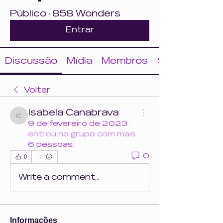
Público
·
858 Wonders
Entrar
Discussão
Mídia
Membros
Sobre
Voltar
Isabela Canabrava
Isabela Canabrava
9 de fevereiro de 2023
·
entrou no grupo com mais
6 pessoas
.
0
0
Write a comment...
Informações