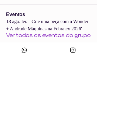
Eventos
18 ago. ter. | 'Crie uma peça com a Wonder
+ Andrade Máquinas na Febratex 2026'
Ver todos os eventos do grupo
CNPJ:
49.693.383
/0001-10
Razão Social: WONDER SIZE COMPANY E CONFECÇÕES LTDA
Nome Fantasia: WONDERSIZE
Endereço:
Rua sf 024, número 44