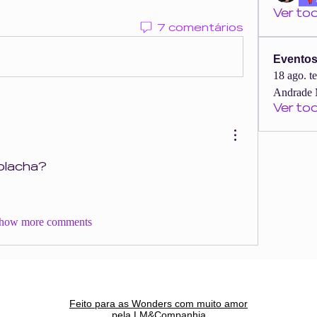
Ver to
7 comentários
Evento
18 ago. t
Andrade 
Ver to
Bolacha?
how more comments
Feito para as Wonders c
om muito amor
pela LM&Companhia