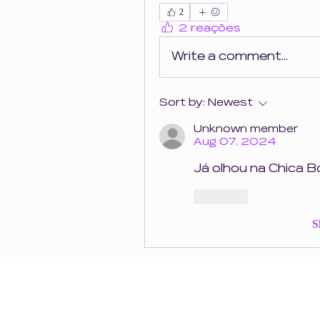
2
2 reações
Write a comment...
Sort by:
Newest
Unknown member
Aug 07, 2024
Já olhou na Chica 
Like
S