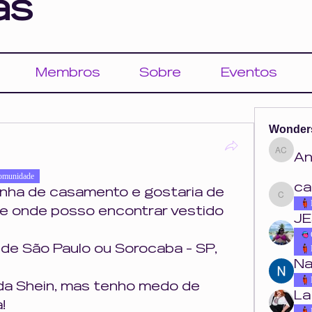
as
Membros
Sobre
Eventos
Wonder
An
Ana Cou
omunidade
ca
inha de casamento e gostaria de 
carolina.o
e onde posso encontrar vestido 
JE
de São Paulo ou Sorocaba - SP, 
Na
da Shein, mas tenho medo de 
La
!