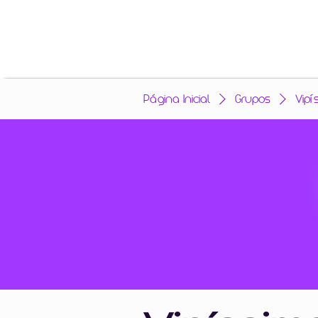
Página Inicial
Grupos
Vipí