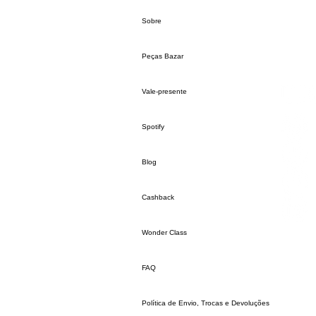
Sobre
Peças Bazar
Vale-presente
Spotify
Blog
Cashback
Wonder Class
FAQ
Política de Envio, Trocas e Devoluções