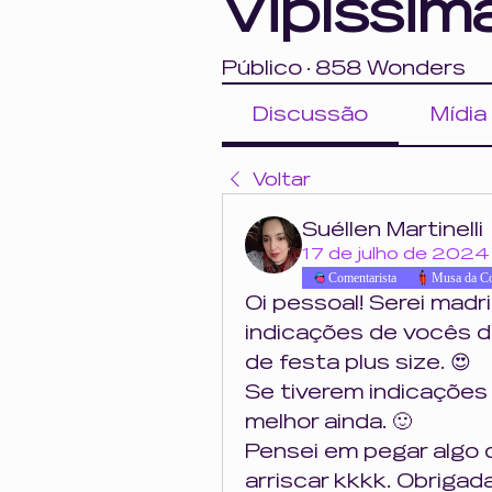
Vipíssim
Público
·
858 Wonders
Discussão
Mídia
Voltar
Suéllen Martinelli
17 de julho de 2024
Comentarista
Musa da C
Oi pessoal! Serei madr
indicações de vocês d
de festa plus size. 😍
Se tiverem indicações 
melhor ainda. 🙂
Pensei em pegar algo 
arriscar kkkk. Obrigada