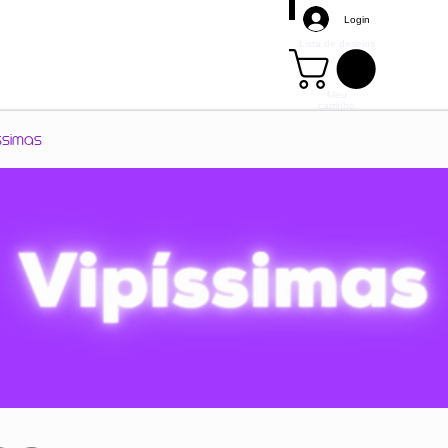
Login
Lista de desejos
Meu
carrinho
Mais
ssimas