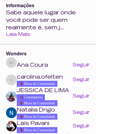
Informações
Sabe aquele lugar onde
você pode ser quem
realmente é, sem j
...
Leia Mais
Wonders
Ana Coura
Seguir
Ana Coura
carolina.ofelten
Seguir
carolina.ofelten
Musa da Comunidade
JESSICA DE LIMA
Seguir
Comentarista
Musa da Comunidade
Natalia Drigo
Seguir
Musa da Comunidade
Laís Pavani
Seguir
Musa da Comunidade