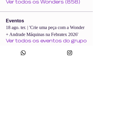
Ver todos os Wonders (858)
Eventos
18 ago. ter. | 'Crie uma peça com a Wonder
+ Andrade Máquinas na Febratex 2026'
Ver todos os eventos do grupo
CNPJ:
49.693.383
/0001-10
Razão Social: WONDER SIZE COMPANY E CONFECÇÕES LTDA
Nome Fantasia: WONDERSIZE