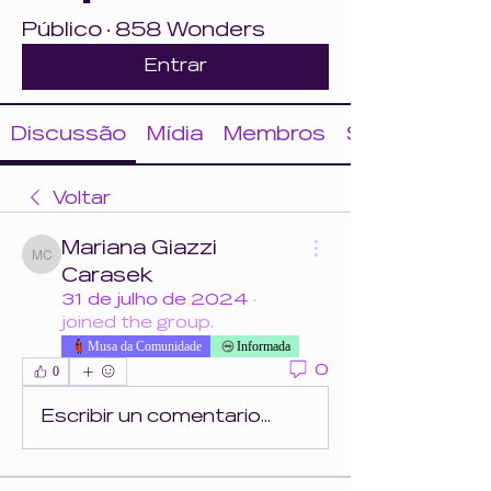
Público
·
858 Wonders
Entrar
Discussão
Mídia
Membros
Sobre
Voltar
Mariana Giazzi
Mariana Giazzi Carasek
Carasek
31 de julho de 2024
·
joined the group.
Musa da Comunidade
Informada
0
0
Escribir un comentario...