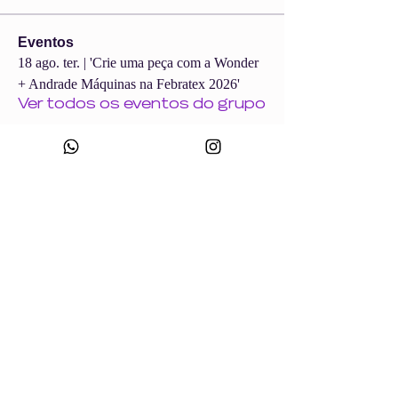
Eventos
18 ago. ter. | 'Crie uma peça com a Wonder
+ Andrade Máquinas na Febratex 2026'
Ver todos os eventos do grupo
CNPJ:
49.693.383
/0001-10
Razão Social: WONDER SIZE COMPANY E CONFECÇÕES LTDA
Nome Fantasia: WONDERSIZE
Endereço:
Rua sf 024, número 44