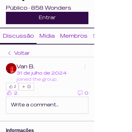
Público
·
858 Wonders
Entrar
Discussão
Mídia
Membros
Sobre
Voltar
Van B.
31 de julho de 2024
·
joined the group.
2
2
0
Write a comment...
Informações