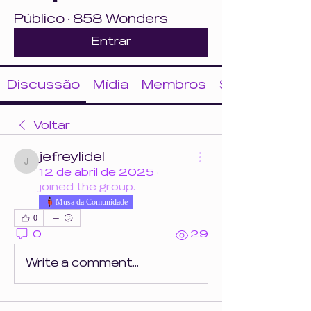
Público
·
858 Wonders
Entrar
Discussão
Mídia
Membros
Sobre
Voltar
jefreylidel
jefreylidel
12 de abril de 2025
·
joined the group.
Musa da Comunidade
0
0
29
Write a comment...