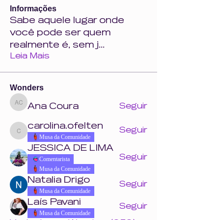
Informações
Sabe aquele lugar onde
você pode ser quem
realmente é, sem j
...
Leia Mais
Wonders
Ana Coura
Seguir
Ana Coura
carolina.ofelten
Seguir
carolina.ofelten
Musa da Comunidade
JESSICA DE LIMA
Seguir
Comentarista
Musa da Comunidade
Natalia Drigo
Seguir
Musa da Comunidade
Laís Pavani
Seguir
Musa da Comunidade