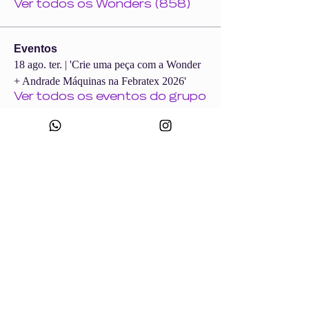
Ver todos os Wonders (858)
Eventos
18 ago. ter. | 'Crie uma peça com a Wonder
+ Andrade Máquinas na Febratex 2026'
Ver todos os eventos do grupo
CNPJ:
49.693.383
/0001-10
Razão Social: WONDER SIZE COMPANY E CONFECÇÕES LTDA
Nome Fantasia: WONDERSIZE