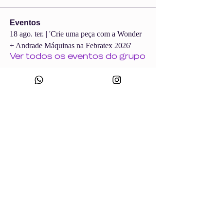
Eventos
18 ago. ter. | 'Crie uma peça com a Wonder
+ Andrade Máquinas na Febratex 2026'
Ver todos os eventos do grupo
CNPJ:
49.693.383
/0001-10
Razão Social: WONDER SIZE COMPANY E CONFECÇÕES LTDA
Nome Fantasia: WONDERSIZE
Endereço:
Rua sf 024, número 44