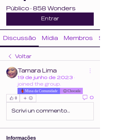
Público
·
858 Wonders
Entrar
Discussão
Mídia
Membros
Sobre
Voltar
Tamara Lima
19 de junho de 2023
·
joined the group.
Musa da Comunidade
Chocada
0
0
Scrivi un commento...
Informações