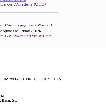
dos os Wonders (858)
s
er. | 'Crie uma peça com a Wonder +
Máquinas na Febratex 2026'
dos os eventos do grupo
ZE COMPANY E CONFECÇÕES LTDA
E
 44
Itajaí, SC.