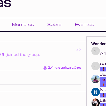
as
Membros
Sobre
Eventos
Wonder
An
Ana Cou
25
·
joined the group.
ca
24 visualizações
carolina.o
JE
Na
La