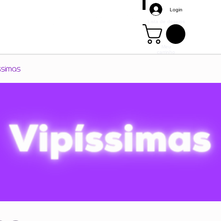
Login
Lista de desejos
Meu
carrinho
Mais
ssimas