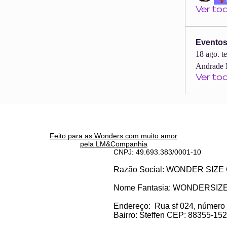
Ver to
Evento
18 ago. t
Andrade 
Ver to
Feito para as Wonders c
om muito amor
pela LM&Companhia
CNPJ: 49.693.383/0001-10
Razão Social: WONDER SI
Nome Fantasia: WONDERSIZ
Endereço:
Rua sf 024, número
Bairro: S
teffen CEP: 88355-152, 