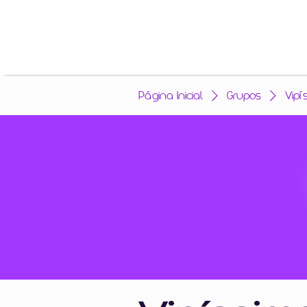
Página Inicial
Grupos
Vipí