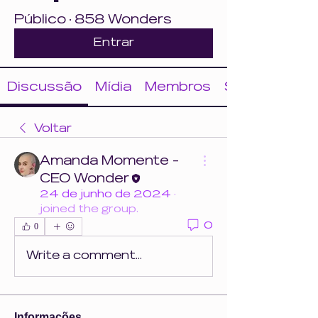
Público
·
858 Wonders
Entrar
Discussão
Mídia
Membros
Sobre
Voltar
Amanda Momente -
CEO Wonder
24 de junho de 2024
·
joined the group.
0
0
Write a comment...
Informações