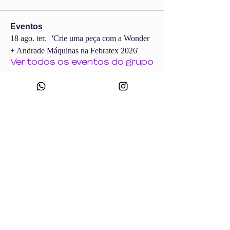
Eventos
18 ago. ter. | 'Crie uma peça com a Wonder
+ Andrade Máquinas na Febratex 2026'
Ver todos os eventos do grupo
CNPJ:
49.693.383
/0001-10
Razão Social: WONDER SIZE COMPANY E CONFECÇÕES LTDA
Nome Fantasia: WONDERSIZE
Endereço:
Rua sf 024, número 44