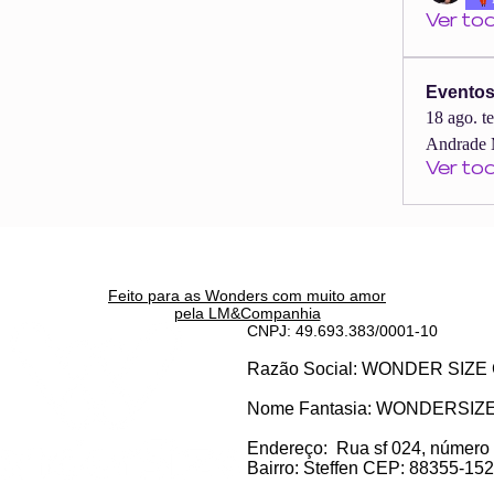
Ver to
Evento
18 ago. t
Andrade 
Ver to
Feito para as Wonders c
om muito amor
pela LM&Companhia
CNPJ: 49.693.383/0001-10
Razão Social: WONDER SI
Nome Fantasia: WONDERSIZ
Endereço:
Rua sf 024, número
Bairro: S
teffen CEP: 88355-152, 