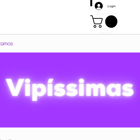
Login
Lista de desejos
Meu
carrinho
Mais
ssimas