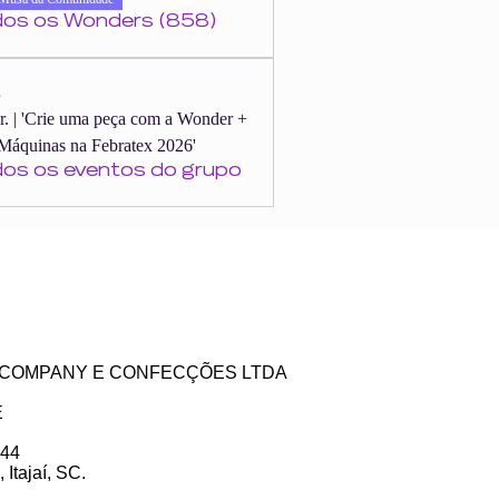
dos os Wonders (858)
s
er. | 'Crie uma peça com a Wonder +
Máquinas na Febratex 2026'
dos os eventos do grupo
ZE COMPANY E CONFECÇÕES LTDA
E
 44
Itajaí, SC.