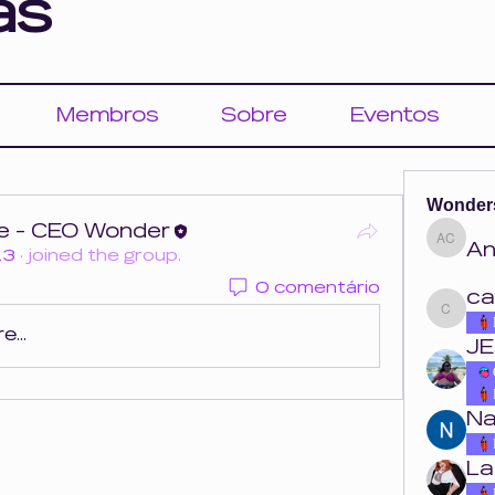
as
Membros
Sobre
Eventos
Wonder
 - CEO Wonder
An
Ana Cou
23
·
joined the group.
0 comentário
ca
carolina.o
...
JE
Na
La