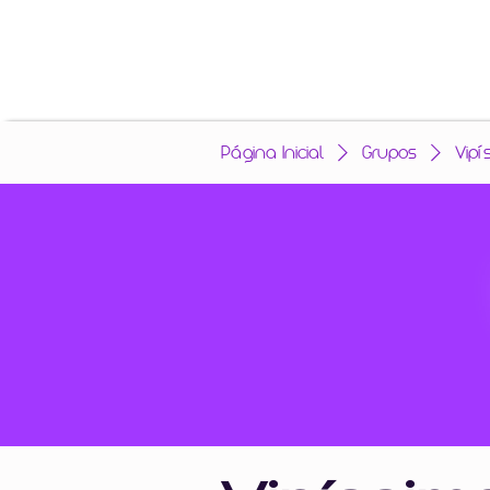
Página Inicial
Grupos
Vipí