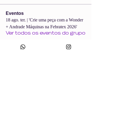
Eventos
18 ago. ter. | 'Crie uma peça com a Wonder
+ Andrade Máquinas na Febratex 2026'
Ver todos os eventos do grupo
CNPJ:
49.693.383
/0001-10
Razão Social: WONDER SIZE COMPANY E CONFECÇÕES LTDA
Nome Fantasia: WONDERSIZE
Endereço:
Rua sf 024, número 44