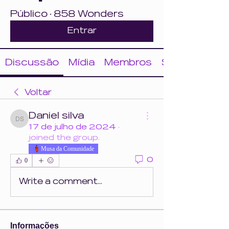
Público
·
858 Wonders
Entrar
Discussão
Mídia
Membros
Sobre
Voltar
Daniel silva
Daniel silva
17 de julho de 2024
·
joined the group.
Musa da Comunidade
0
0
Write a comment...
Informações