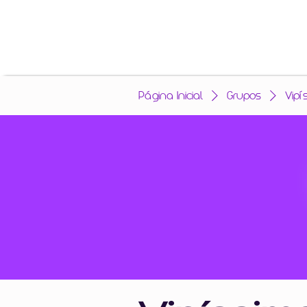
Página Inicial
Grupos
Vipí