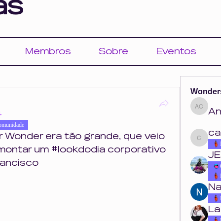
as
Membros
Sobre
Eventos
Wonder
An
Ana Cou
4
omunidade
ca
 Wonder era tão grande, que veio 
carolina.o
 montar um #lookdodia corporativo 
JE
ancisco 
Na
La