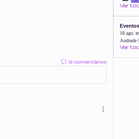
Ver to
Evento
18 ago. t
Andrade 
Ver to
9 comentários