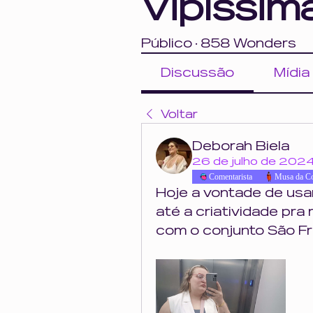
Vipíssim
Público
·
858 Wonders
Discussão
Mídia
Voltar
Deborah Biela
26 de julho de 202
Comentarista
Musa da C
Hoje a vontade de usar
até a criatividade pra
com o conjunto São Fr