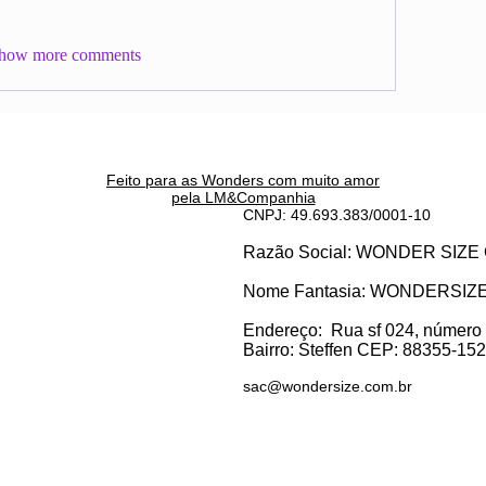
how more comments
Feito para as Wonders c
om muito amor
pela LM&Companhia
CNPJ: 49.693.383/0001-10
Razão Social: WONDER SI
Nome Fantasia: WONDERSIZ
Endereço:
Rua sf 024, número
Bairro: S
teffen CEP: 88355-152, 
sac@wondersize.com.br