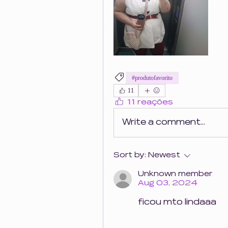
#produtofavorito
11
11 reações
Write a comment...
Sort by:
Newest
Unknown member
Aug 03, 2024
ficou mto lindaaa