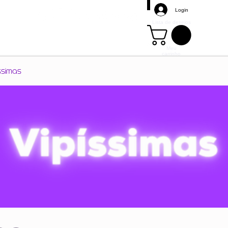
Login
Lista de desejos
Meu
carrinho
Mais
ssimas