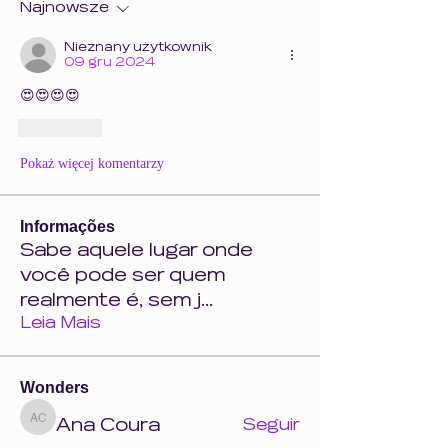
Najnowsze
Nieznany użytkownik
09 gru 2024
😍😍😍😍
Polub
Pokaż więcej komentarzy
Informações
Sabe aquele lugar onde
você pode ser quem
realmente é, sem j
...
Leia Mais
Wonders
Ana Coura
Seguir
Ana Coura