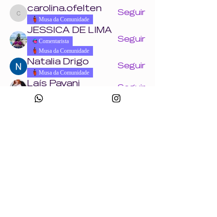
carolina.ofelten
Seguir
carolina.ofelten
Musa da Comunidade
JESSICA DE LIMA
Seguir
Comentarista
Musa da Comunidade
Natalia Drigo
Seguir
Musa da Comunidade
Laís Pavani
Seguir
Musa da Comunidade
Ver todos os Wonders (858)
Eventos
18 ago. ter. | 'Crie uma peça com a Wonder
+ Andrade Máquinas na Febratex 2026'
Ver todos os eventos do grupo