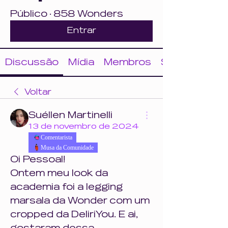
Público
·
858 Wonders
Entrar
Discussão
Mídia
Membros
Sobre
Voltar
Suéllen Martinelli
13 de novembro de 2024
Comentarista
Musa da Comunidade
Oi Pessoal!
Ontem meu look da 
academia foi a legging 
marsala da Wonder com um 
cropped da DeliriYou. E ai, 