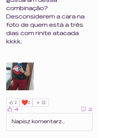
gostaram dessa 
combinação? 
Desconsiderem a cara na 
foto de quem está a três 
dias com rinite atacada 
kkkk. 
❤️
2
2
4
2
Napisz komentarz...