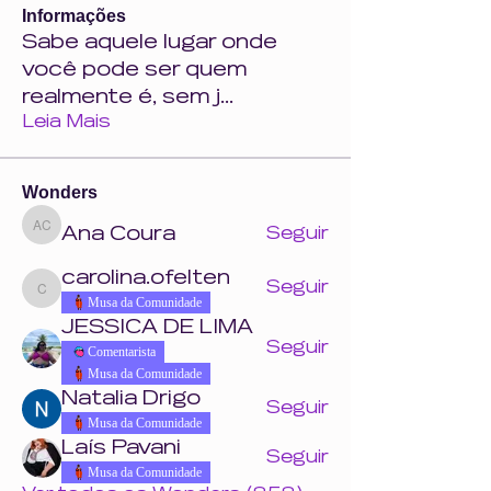
Informações
Sabe aquele lugar onde
você pode ser quem
realmente é, sem j
...
Leia Mais
Wonders
Ana Coura
Seguir
Ana Coura
carolina.ofelten
Seguir
carolina.ofelten
Musa da Comunidade
JESSICA DE LIMA
Seguir
Comentarista
Musa da Comunidade
Natalia Drigo
Seguir
Musa da Comunidade
Laís Pavani
Seguir
Musa da Comunidade