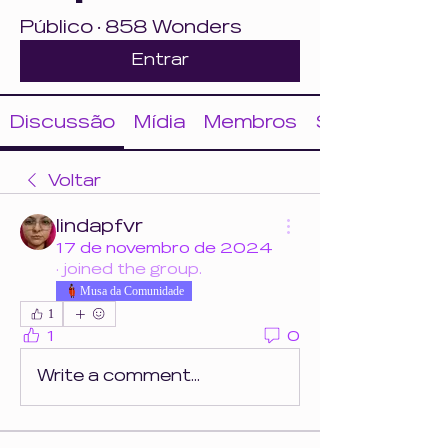
Público
·
858 Wonders
Entrar
Discussão
Mídia
Membros
Sobre
Voltar
lindapfvr
17 de novembro de 2024
·
joined the group.
Musa da Comunidade
1
1
0
Write a comment...