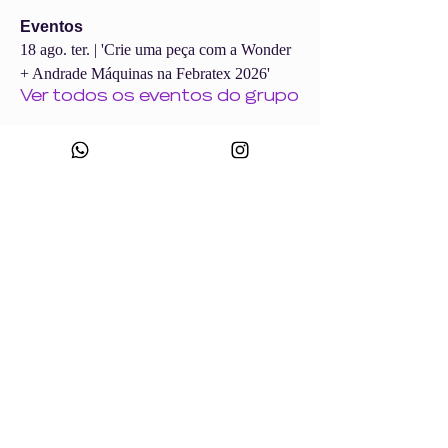
Eventos
18 ago. ter. | 'Crie uma peça com a Wonder
+ Andrade Máquinas na Febratex 2026'
Ver todos os eventos do grupo
CNPJ:
49.693.383
/0001-10
Razão Social: WONDER SIZE COMPANY E CONFECÇÕES LTDA
Nome Fantasia: WONDERSIZE
Endereço:
Rua sf 024, número 44
Bairro: S
teffen CEP:
88355-152
, Itajaí, SC.