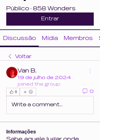
Público
·
858 Wonders
Entrar
Discussão
Mídia
Membros
Sobre
Voltar
Van B.
19 de julho de 2024
·
joined the group.
0
0
Write a comment...
Informações
Sabe aquele lugar onde