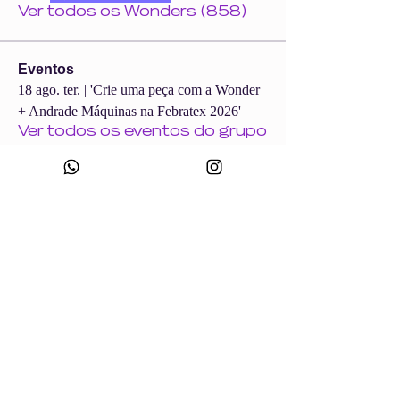
Ver todos os Wonders (858)
Eventos
18 ago. ter. | 'Crie uma peça com a Wonder
+ Andrade Máquinas na Febratex 2026'
Ver todos os eventos do grupo
CNPJ:
49.693.383
/0001-10
Razão Social: WONDER SIZE COMPANY E CONFECÇÕES LTDA