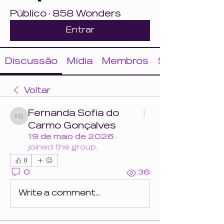
Público
·
858 Wonders
Entrar
Discussão
Mídia
Membros
Sobre
Voltar
Fernanda Sofia do
Fernanda Sofia do Carmo Gonçalves
Carmo Gonçalves
19 de maio de 2026
·
joined the group.
0
0
36
Write a comment...