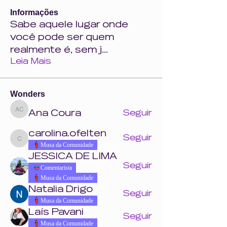
Informações
Sabe aquele lugar onde
você pode ser quem
realmente é, sem j
...
Leia Mais
Wonders
Ana Coura
Seguir
Ana Coura
carolina.ofelten
Seguir
carolina.ofelten
Musa da Comunidade
JESSICA DE LIMA
Seguir
Comentarista
Musa da Comunidade
Natalia Drigo
Seguir
Musa da Comunidade
Laís Pavani
Seguir
Musa da Comunidade