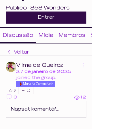
Público
·
858 Wonders
Entrar
Discussão
Mídia
Membros
Sobre
Voltar
Vilma de Queiroz
27 de janeiro de 2025
·
joined the group.
Musa da Comunidade
0
0
12
Napsat komentář...