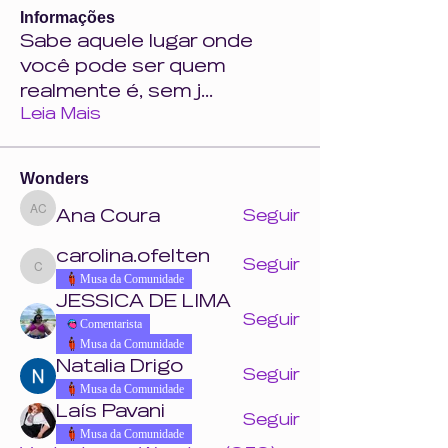
Informações
Sabe aquele lugar onde
você pode ser quem
realmente é, sem j
...
Leia Mais
Wonders
Ana Coura
Seguir
Ana Coura
carolina.ofelten
Seguir
carolina.ofelten
Musa da Comunidade
JESSICA DE LIMA
Seguir
Comentarista
Musa da Comunidade
Natalia Drigo
Seguir
Musa da Comunidade
Laís Pavani
Seguir
Musa da Comunidade