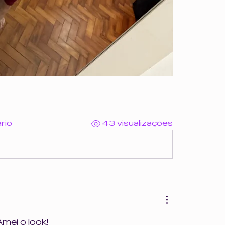
rio
43 visualizações
Amei o look!