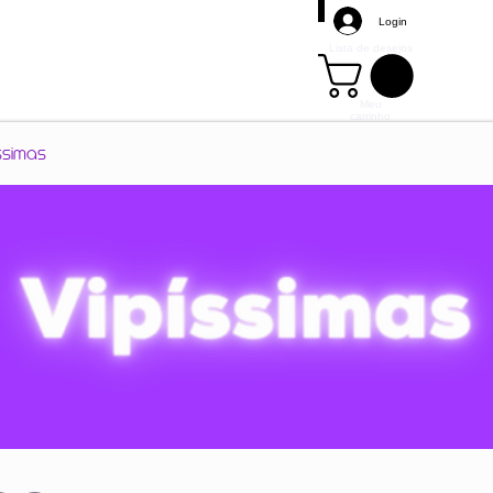
Login
Lista de desejos
Meu
carrinho
Mais
ssimas