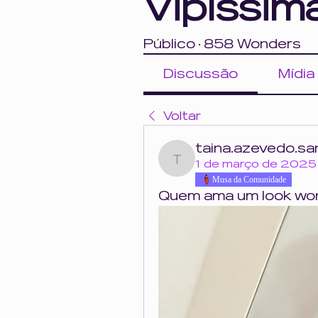
Vipíssim
Público
·
858 Wonders
Discussão
Mídia
Voltar
taina.azevedo.sa
taina.azevedo.santos
1 de março de 2025
Musa da Comunidade
Quem ama um look wo