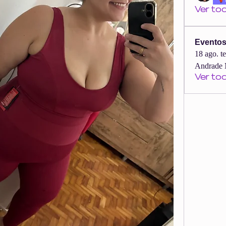
Ver to
Evento
18 ago. t
Andrade 
Ver to