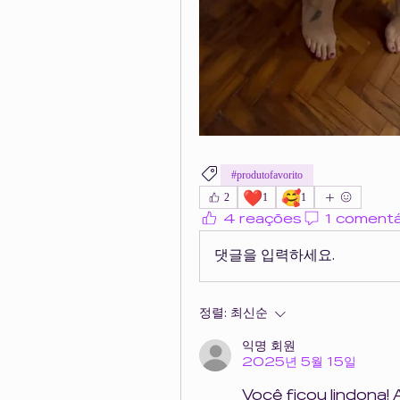
#produtofavorito
❤️
🥰
2
1
1
4 reações
1 comentá
댓글을 입력하세요.
정렬:
최신순
익명 회원
2025년 5월 15일
Você ficou lindona! 