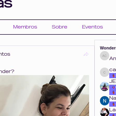
as
Membros
Sobre
Eventos
Wonder
ntos
An
Ana Cou
ca
nder?
carolina.o
JE
Na
La