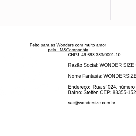
Feito para as Wonders c
om muito amor
pela LM&Companhia
CNPJ: 49.693.383/0001-10
Razão Social: WONDER SI
Nome Fantasia: WONDERSIZ
Endereço:
Rua sf 024, número
Bairro: S
teffen CEP: 88355-152, 
sac@wondersize.com.br