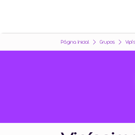
Página Inicial
Grupos
Vipí