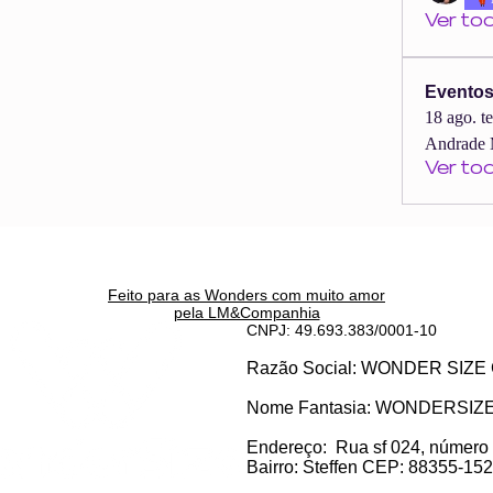
Ver to
Evento
18 ago. t
Andrade 
Ver to
Feito para as Wonders c
om muito amor
pela LM&Companhia
CNPJ: 49.693.383/0001-10
Razão Social: WONDER SI
Nome Fantasia: WONDERSIZ
Endereço:
Rua sf 024, número
Bairro: S
teffen CEP: 88355-152, 