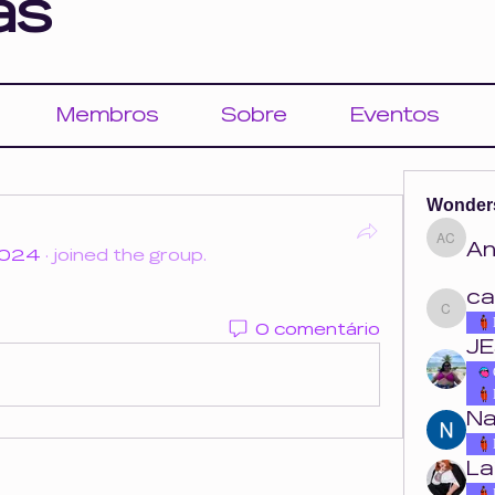
as
Membros
Sobre
Eventos
Wonder
An
Ana Cou
2024
·
joined the group.
ca
carolina.o
0 comentário
JE
Na
La