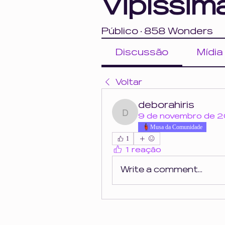
Vipíssim
Público
·
858 Wonders
Discussão
Mídia
Voltar
deborahiris
deborahiris
9 de novembro de 
Musa da Comunidade
1
1 reação
Write a comment...