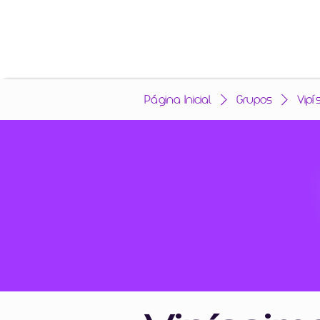
Página Inicial
Grupos
Vipí