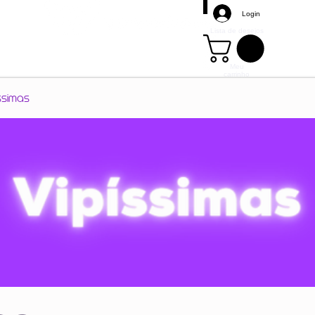
Login
Lista de desejos
Meu
carrinho
Mais
ssimas