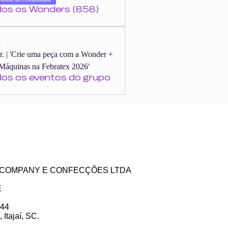
dos os Wonders (858)
s
er. | 'Crie uma peça com a Wonder +
Máquinas na Febratex 2026'
dos os eventos do grupo
ZE COMPANY E CONFECÇÕES LTDA
E
 44
Itajaí, SC.