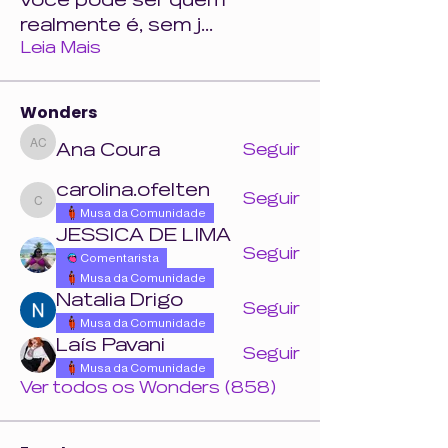
você pode ser quem
realmente é, sem j
...
Leia Mais
Wonders
Ana Coura
Seguir
Ana Coura
carolina.ofelten
Seguir
carolina.ofelten
Musa da Comunidade
JESSICA DE LIMA
Seguir
Comentarista
Musa da Comunidade
Natalia Drigo
Seguir
Musa da Comunidade
Laís Pavani
Seguir
Musa da Comunidade
Ver todos os Wonders (858)