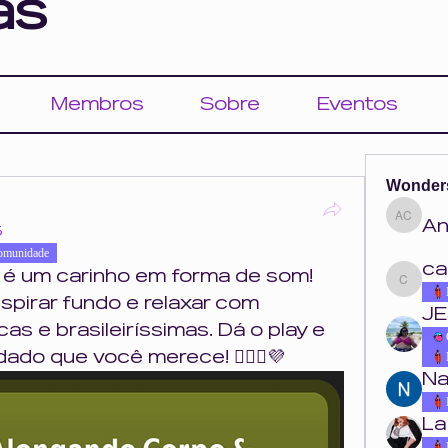
as
Membros
Sobre
Eventos
Wonder
An
Ana Cou
5
omunidade
ca
t é um carinho em forma de som!
carolina.o
espirar fundo e relaxar com 
JE
s e brasileiríssimas. Dá o play e 
ado que você merece! 💆🏽‍♀️💜
Na
La