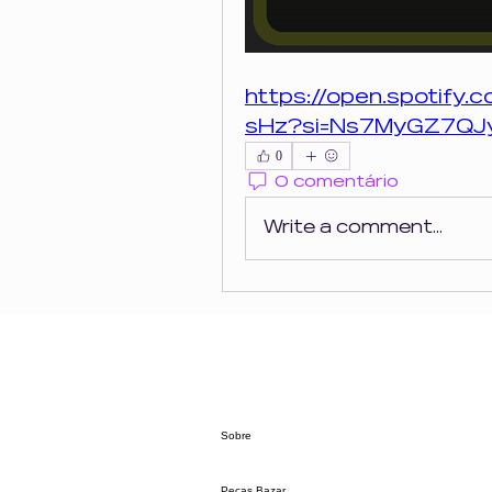
https://open.spotify.
sHz?si=Ns7MyGZ7QJy
0
0 comentário
Write a comment...
Sobre
Peças Bazar