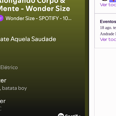
Ver to
Evento
18 ago. t
Andrade 
Ver to