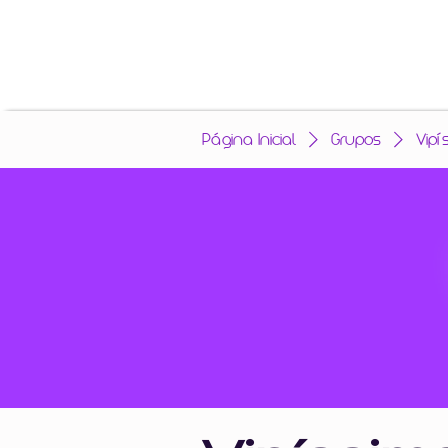
Página Inicial
Grupos
Vipí