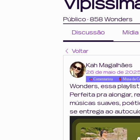
Vipíssim
Público
·
858 Wonders
Discussão
Mídia
Voltar
Kah Magalhães
26 de maio de 202
Comentarista
Musa da C
Wonders, essa playlis
Perfeita pra alongar, r
músicas suaves, poética
se entrega ao autocuid