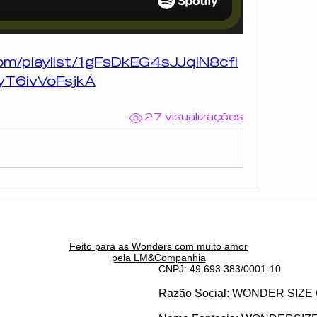
com/playlist/1gFsDkEG4sJJqIN8cfl
T6ivVoFsjkA
27 visualizações
Feito para as Wonders c
om muito amor
pela LM&Companhia
CNPJ: 49.693.383/0001-10
Razão Social: WONDER SI