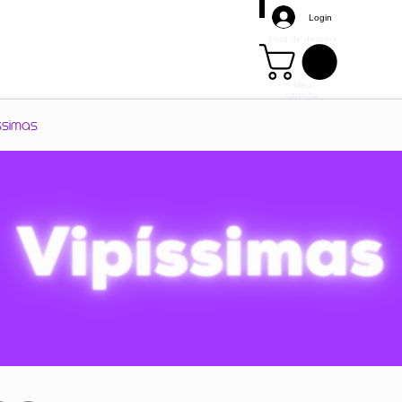
Login
Lista de desejos
Meu
carrinho
Mais
ssimas