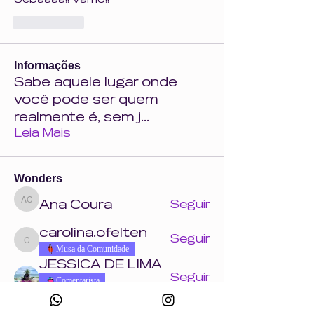
Uebaaaa!! Vamo!! 
Mi piace
Informações
Sabe aquele lugar onde
você pode ser quem
realmente é, sem j
...
Leia Mais
Wonders
Ana Coura
Seguir
Ana Coura
carolina.ofelten
Seguir
carolina.ofelten
Musa da Comunidade
JESSICA DE LIMA
Seguir
Comentarista
Musa da Comunidade
Natalia Drigo