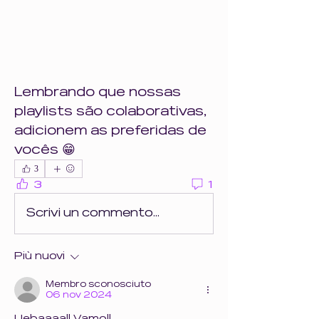
Lembrando que nossas 
playlists são colaborativas, 
adicionem as preferidas de 
vocês 😁
3
3
1
Scrivi un commento...
Più nuovi
Membro sconosciuto
06 nov 2024