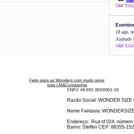
Ver to
Evento
18 ago. t
Andrade 
Ver to
Feito para as Wonders c
om muito amor
pela LM&Companhia
CNPJ: 49.693.383/0001-10
Razão Social: WONDER SI
Nome Fantasia: WONDERSIZ
Endereço:
Rua sf 024, número
Bairro: S
teffen CEP: 88355-152, 