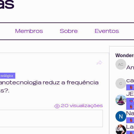
as
Membros
Sobre
Eventos
Wonder
An
Ana Cou
cnológica
ca
anotecnologia reduz a frequência 
carolina.o
s?. 
JE
20 visualizações
Na
La