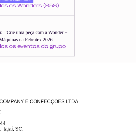
dos os Wonders (858)
s
er. | 'Crie uma peça com a Wonder +
Máquinas na Febratex 2026'
dos os eventos do grupo
ZE COMPANY E CONFECÇÕES LTDA
E
 44
Itajaí, SC.