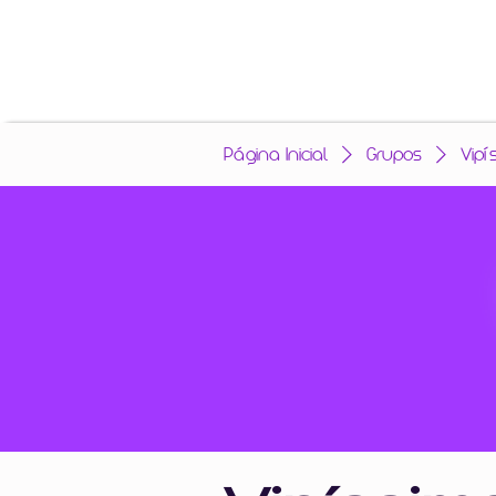
Página Inicial
Grupos
Vipí