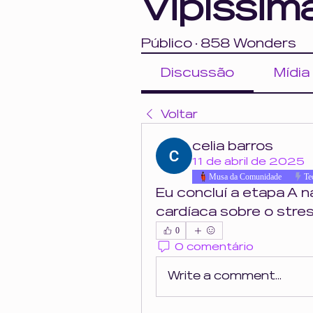
Vipíssim
Público
·
858 Wonders
Discussão
Mídia
Voltar
celia barros
11 de abril de 2025
Musa da Comunidade
Te
Eu concluí a etapa A n
cardíaca sobre o stres
0
0 comentário
Write a comment...