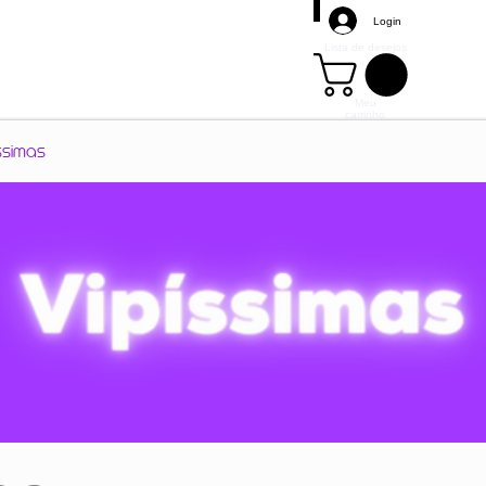
Login
Lista de desejos
Meu
carrinho
Mais
ssimas