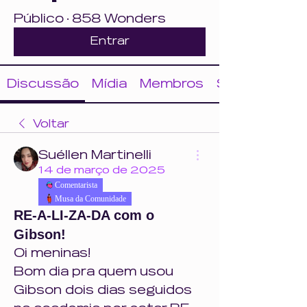
Público
·
858 Wonders
Entrar
Discussão
Mídia
Membros
Sobre
Voltar
Suéllen Martinelli
14 de março de 2025
Comentarista
Musa da Comunidade
RE-A-LI-ZA-DA com o
Gibson!
Oi meninas! 
Bom dia pra quem usou 
Gibson dois dias seguidos 