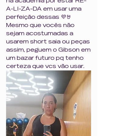
na academia por estar RE-
A-LI-ZA-DA em usar uma 
perfeição dessas 💜🤘
Mesmo que vocês não 
sejam acostumadas a 
usarem short saia ou peças 
assim, peguem o Gibson em 
um bazar futuro pq tenho 
certeza que vcs vão usar.