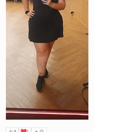
❤️
0
1