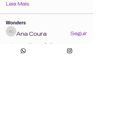
Leia Mais
Wonders
Ana Coura
Seguir
Ana Coura
carolina.ofelten
Seguir
carolina.ofelten
Musa da Comunidade
JESSICA DE LIMA
Seguir
Comentarista
Musa da Comunidade
Natalia Drigo
Seguir
Musa da Comunidade
Laís Pavani
Seguir
Musa da Comunidade
Ver todos os Wonders (858)
Eventos
18 ago. ter. | 'Crie uma peça com a Wonder