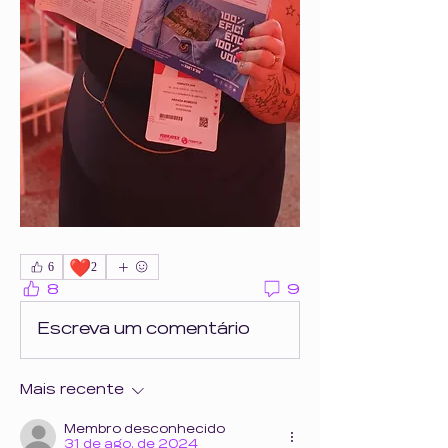
❤️
6
2
8
9
Escreva um comentário
Mais recente
Membro desconhecido
31 de ago. de 2024