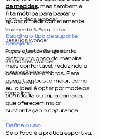
de medidas,
 mas também a 
autocuidado
fita métrica para baixar
 e 
Comunidade Wonder
ajudar a medir corretamente.
Movimento & Bem-estar
Escolha o tipo de suporte 
Desafios Wonder
desejado
Alças ajustáveis ajudam a 
Conquistas da Comunidade
distribuir o peso de maneira 
Bastidores Wonder
mais confortável, reduzindo a 
superação pessoal
pressão nos ombros. Para 
quem tem busto maior, como 
autoestima
eu, o ideal é optar por modelos 
corpo livre
com dupla ou tripla camada, 
que oferecem maior 
sustentação e segurança.
Defina o uso
Se o foco é a prática esportiva, 