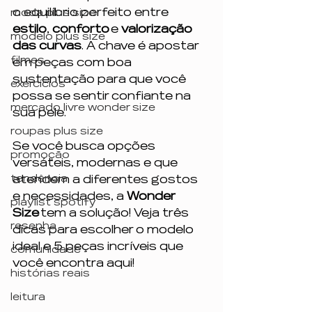
o equilíbrio perfeito entre 
moda plus size
estilo
, 
conforto
 e 
valorização 
modelo plus size
das curvas
. A chave é apostar 
filmes
em peças com boa 
sustentação para que você 
exercícios
possa se sentir confiante na 
mercado livre wonder size
sua pele.
roupas plus size
Se você busca opções 
promoção
versáteis, modernas e que 
tendência
atendem a diferentes gostos 
e necessidades, a 
Wonder 
playlist spotify
Size
 tem a solução! Veja três 
resenha
dicas para escolher o modelo 
ideal e 5 peças incríveis que 
comunidade
você encontra aqui! 
histórias reais
leitura