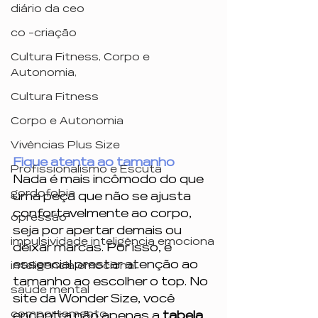
diário da ceo
co -criação
Cultura Fitness, Corpo e
Autonomia,
Cultura Fitness
Corpo e Autonomia
Vivências Plus Size
Fique atenta ao tamanho
Profissionalismo e Escuta
Nada é mais incômodo do que 
gordofobia
uma peça que não se ajusta 
confortavelmente ao corpo, 
opressão
seja por apertar demais ou 
impulsividade inteligência emociona
deixar marcas. Por isso, é 
essencial prestar atenção ao 
inteligência emocional
tamanho ao escolher o top. No 
saúde mental
site da Wonder Size, você 
comportamento
encontra não apenas a
 tabela 