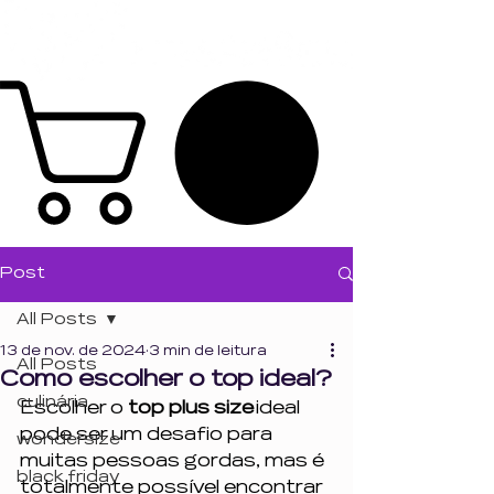
Post
All Posts
13 de nov. de 2024
3 min de leitura
All Posts
Como escolher o top ideal?
culinária
Escolher o 
top plus size
 ideal 
pode ser um desafio para 
wondersize
muitas pessoas gordas, mas é 
black friday
totalmente possível encontrar 