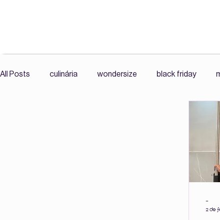
All Posts
culinária
wondersize
black friday
m
exercícios
mercado livre wonder size
roupas plu
resenha
comunidade
histórias reais
leitura
Cultura Fitness, Corpo e Autonomia,
Cultura Fitness
-
2 de f