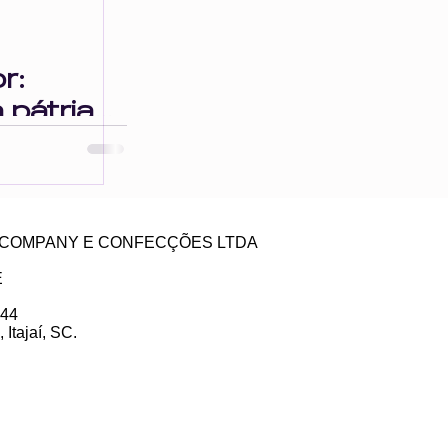
r:
 pátria
da minha
ZE COMPANY E CONFECÇÕES LTDA
E
 44
Itajaí, SC.