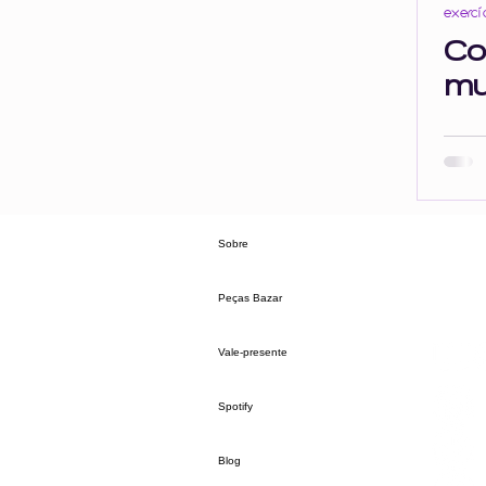
exercí
Profissionalismo e Escuta
gordofobia
opressã
Co
mu
inteligência emocional
saúde mental
comporta
Sobre
Peças Bazar
Vale-presente
Spotify
Blog