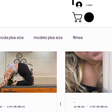
Login
Lista de desejos
Meu
carrinho
Mais
oda plus size
modelo plus size
filmes
s size
promoção
tendência
playlist spotify
diário da ceo
co -criação
Corpo e Autonomia
Vivências Plus Size
-
ev.
2 min de leitura
20 de jan.
2 min de leitura