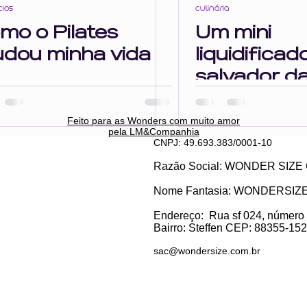
cios
culinária
o
impulsividade inteligência emociona
mo o Pilates
Um mini
dou minha vida
liquidificado
mento
autocuidado
salvador da
ou o novo
amorzinho 
Feito para as Wonders c
om muito amor
pela LM&Companhia
vida?
CNPJ: 49.693.383/0001-10
Razão Social: WONDER SI
Nome Fantasia: WONDERSIZ
Endereço:
Rua sf 024, número
Bairro: S
teffen CEP: 88355-152, 
sac@wondersize.com.br