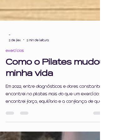
-
2 de fev.
2 min de leitura
exercícios
Como o Pilates mudou
minha vida
Em 2022, entre diagnósticos e dores constantes,
encontrei no pilates mais do que um exercício:
encontrei força, equilíbrio e a confiança de que
meu corpo é capaz de muito mais do que eu
imaginava.