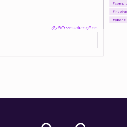
#compro
#inspira
#pride (
69 visualizações
Feito para as Wonders c
om muito amor
pela LM&Companhia