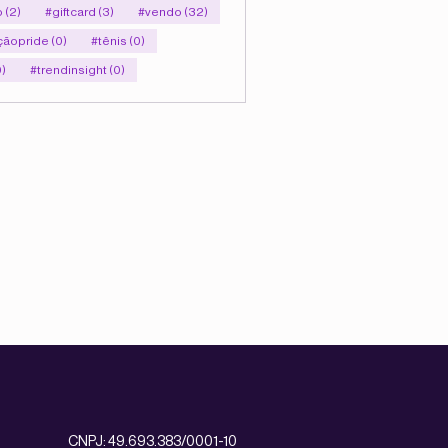
 (2)
#giftcard (3)
#vendo (32)
çãopride (0)
#tênis (0)
0)
#trendinsight (0)
CNPJ: 49.693.383/0001-10