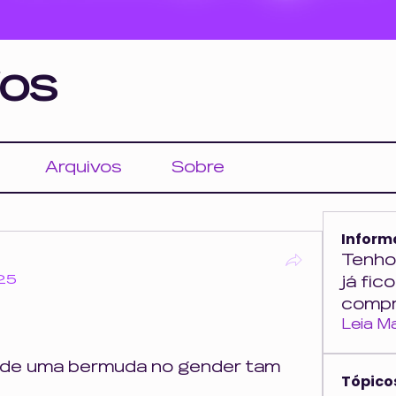
os
Arquivos
Sobre
Inform
Tenho
025
já fic
compr
Leia M
de uma bermuda no gender tam 
Tópico