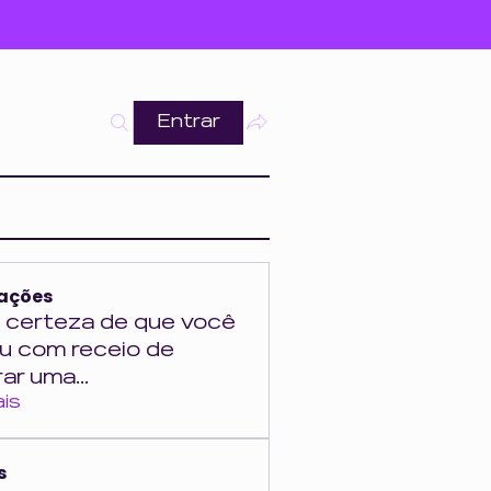
Entrar
ações
 certeza de que você
ou com receio de
ar uma
...
ais
s