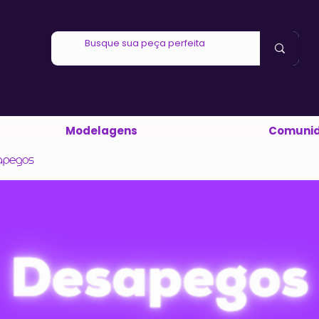
Modelagens
Comuni
apegos